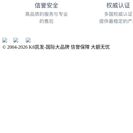
© 2004-
2026
K8凯发-国际大品牌 信誉保障 大额无忧