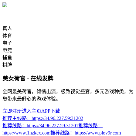
真人
体育
电子
电竞
捕鱼
棋牌
美女荷官 · 在线发牌
全网最美荷官，倾情出演，极致视觉盛宴，多元游戏种类，为
您带来最舒心的游戏体验。
立即注册
进入主页
APP下载
推荐主线路：
https://34.96.227.59:31202
推荐线路：
https://34.96.227.59:31201
推荐线路：
https://www.1nzkex.com
推荐线路：
https://www.plov9r.com