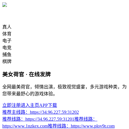
真人
体育
电子
电竞
捕鱼
棋牌
美女荷官 · 在线发牌
全网最美荷官，倾情出演，极致视觉盛宴，多元游戏种类，为
您带来最舒心的游戏体验。
立即注册
进入主页
APP下载
推荐主线路：
https://34.96.227.59:31202
推荐线路：
https://34.96.227.59:31201
推荐线路：
https://www.1nzkex.com
推荐线路：
https://www.plov9r.com