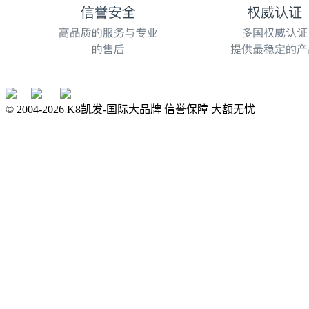
© 2004-
2026
K8凯发-国际大品牌 信誉保障 大额无忧